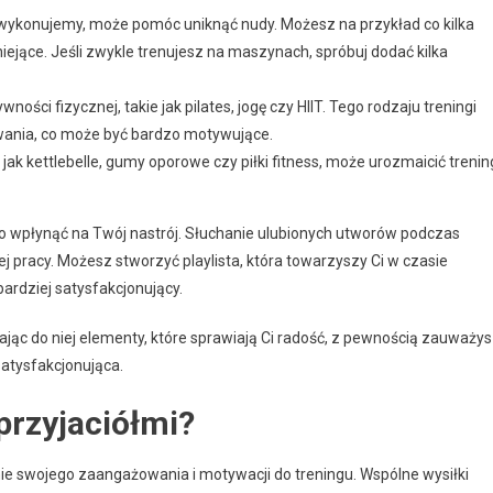
 wykonujemy, może pomóc uniknąć nudy. Możesz na przykład co kilka
ejące. Jeśli zwykle trenujesz na maszynach, spróbuj dodać kilka
ści fizycznej, takie jak pilates, jogę czy HIIT. Tego rodzaju treningi
wania, co może być bardzo motywujące.
jak kettlebelle, gumy oporowe czy piłki fitness, może urozmaicić trenin
 wpłynąć na Twój nastrój. Słuchanie ulubionych utworów podczas
j pracy. Możesz stworzyć playlista, która towarzyszy Ci w czasie
 bardziej satysfakcjonujący.
jąc do niej elementy, które sprawiają Ci radość, z pewnością zauważys
satysfakcjonująca.
przyjaciółmi?
ie swojego zaangażowania i motywacji do treningu. Wspólne wysiłki