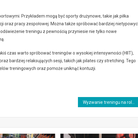
rtowymi. Przykładem mogą być sporty drużynowe, takie jak piłka
cji oraz pracy zespołowej. Można także spróbować bardziej nietypowy
e odświeżenie treningu z pewnością przyniesie nie tylko nowe
ną.
jakiś czas warto spróbować treningów o wysokiej intensywności (HIIT),
az bardziej relaksujących sesji, takich jak pilates czy stretching. Tego
elów treningowych oraz pomoże uniknąć kontuzji.
Wyzwanie treningu na rolkach: Zwiększ swoją zwinność i równowagę w 4 tygodnie