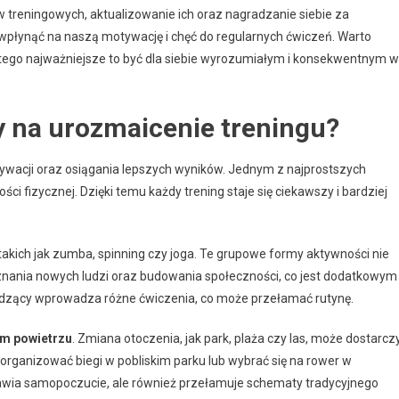
 treningowych, aktualizowanie ich oraz nagradzanie siebie za
wpłynąć na naszą motywację i chęć do regularnych ćwiczeń. Warto
atego najważniejsze to być dla siebie wyrozumiałym i konsekwentnym w
y na urozmaicenie treningu?
ywacji oraz osiągania lepszych wyników. Jednym z najprostszych
 fizycznej. Dzięki temu każdy trening staje się ciekawszy i bardziej
 takich jak zumba, spinning czy joga. Te grupowe formy aktywności nie
poznania nowych ludzi oraz budowania społeczności, co jest dodatkowym
adzący wprowadza różne ćwiczenia, co może przełamać rutynę.
ym powietrzu
. Zmiana otoczenia, jak park, plaża czy las, może dostarcz
organizować biegi w pobliskim parku lub wybrać się na rower w
prawia samopoczucie, ale również przełamuje schematy tradycyjnego