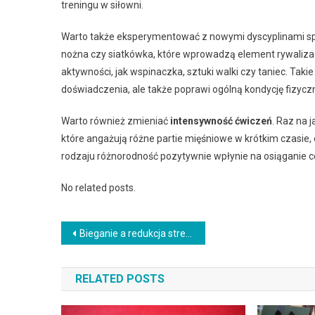
treningu w siłowni.
Warto także eksperymentować z nowymi dyscyplinami spo
nożna czy siatkówka, które wprowadzą element rywaliza
aktywności, jak wspinaczka, sztuki walki czy taniec. Taki
doświadczenia, ale także poprawi ogólną kondycję fizycz
Warto również zmieniać
intensywność ćwiczeń
. Raz na 
które angażują różne partie mięśniowe w krótkim czasie, or
rodzaju różnorodność pozytywnie wpłynie na osiąganie c
No related posts.
Nawigacja
Bieganie a redukcja stresu: Jak wpływać na równowagę emocjonalną i relaks
wpisu
RELATED POSTS