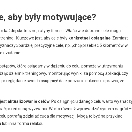
we, aby były motywujące?
 każdej skutecznej rutyny fitness. Właściwie dobrane cele mogą
ningi. Kluczowe jest, aby cele były
konkretne
i
osiągalne
. Zamiast
wyznaczyć bardziej precyzyjne cele, np. „chcę przebiec 5 kilometrów w
e działanie.
postępów, które osiągamy w dążeniu do celu, pomoże w utrzymaniu
ząc dziennik treningowy, monitorując wyniki za pomocą aplikacji, czy
przeglądanie swoich osiągnięć daje poczucie sukcesu i sprawia, że
jest
aktualizowanie celów
. Po osiągnięciu danego celu warto wyznacz
awiać przed sobą wyzwania. Warto również wprowadzić system nagród –
lu potrafią zdziałać cuda dla motywacji. Mogą to być na przykład:
lub inna forma relaksu.