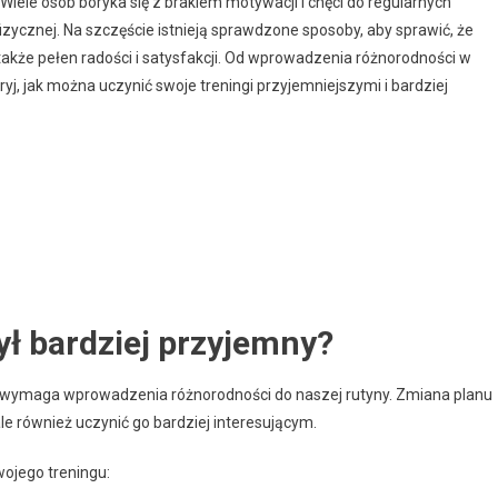
 Wiele osób boryka się z brakiem motywacji i chęci do regularnych
izycznej. Na szczęście istnieją sprawdzone sposoby, aby sprawić, że
 także pełen radości i satysfakcji. Od wprowadzenia różnorodności w
yj, jak można uczynić swoje treningi przyjemniejszymi i bardziej
ył bardziej przyjemny?
ny, wymaga wprowadzenia różnorodności do naszej rutyny. Zmiana planu
le również uczynić go bardziej interesującym.
ojego treningu: