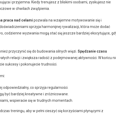
sująca i przyjemna. Kiedy trenujesz z bliskimi osobami, zyskujesz nie
luczowe w chwilach zwątpienia.
a praca nad celami
pozwala na wzajemne motywowanie się i
 doświadczeniami sprzyja harmonijnej rywalizacji, która może dodać
, codzienne wyzwania mogą stać się jeszcze bardziej ekscytujące, gd
ież przyczynić się do budowania silnych więzi.
Spędzanie czasu
łych relacji i zwiększa radość z podejmowanej aktywności. W końcu ni
cie sukcesy i pokonujecie trudności.
mi:
iej odpowiedzialny, co sprzyja regularności.
gą być bardziej kreatywne i zróżnicowane.
eniami, wspieracie się w trudnych momentach.
czas treningu, aby w pełni cieszyć się korzyściami płynącymi z