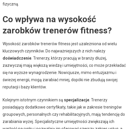
fizyczną.
Co wpływa na wysokość
zarobków trenerów fitness?
Wysokość zarobków trenerów fitness jest uzależniona od wielu
kluczowych czynników. Do najważniejszych z nich należy
doświadczenie
. Trenerzy, którzy pracują w branży dłużej,
zazwyczaj mają większą wiedzę i umiejętności, co może przekładać
się na wyższe wynagrodzenie. Nowicjusze, mimo entuzjazmu i
świeżej energii, mogą zarabiać mniej, dopóki nie zbudują swojej
reputacji i bazy klientów.
Kolejnym istotnym czynnikiem są
specjalizacje
. Trenerzy
posiadający dodatkowe certyfikaty, takie jak w zakresie treningów
groupowych, personalnych czy rehabilitacyjnych, mają tendencję do
zarabiania wyżej. Specjalistyczne umiejętności zwiększają ich
wartość na rynku i pozwalają im oferować szerszy zakres usług, a