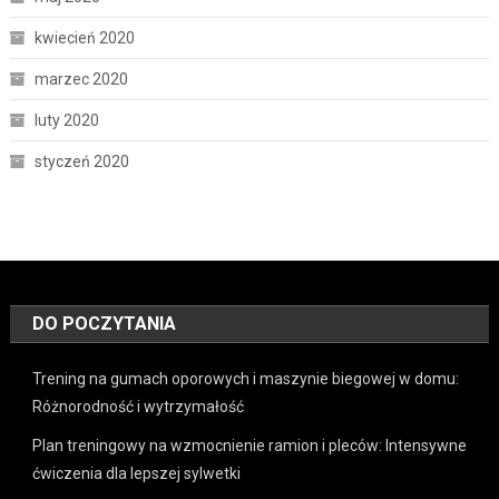
kwiecień 2020
marzec 2020
luty 2020
styczeń 2020
DO POCZYTANIA
Trening na gumach oporowych i maszynie biegowej w domu:
Różnorodność i wytrzymałość
Plan treningowy na wzmocnienie ramion i pleców: Intensywne
ćwiczenia dla lepszej sylwetki