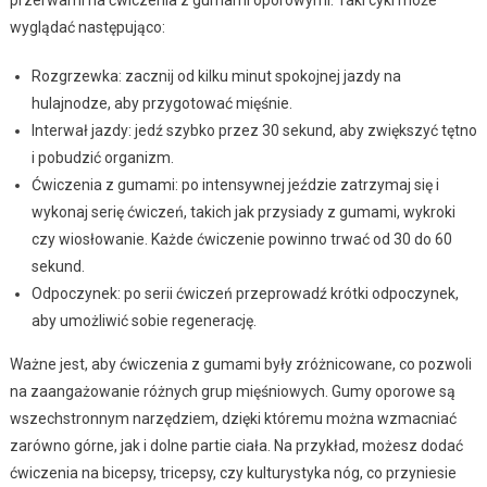
przerwami na ćwiczenia z gumami oporowymi. Taki cykl może
wyglądać następująco:
Rozgrzewka: zacznij od kilku minut spokojnej jazdy na
hulajnodze, aby przygotować mięśnie.
Interwał jazdy: jedź szybko przez 30 sekund, aby zwiększyć tętno
i pobudzić organizm.
Ćwiczenia z gumami: po intensywnej jeździe zatrzymaj się i
wykonaj serię ćwiczeń, takich jak przysiady z gumami, wykroki
czy wiosłowanie. Każde ćwiczenie powinno trwać od 30 do 60
sekund.
Odpoczynek: po serii ćwiczeń przeprowadź krótki odpoczynek,
aby umożliwić sobie regenerację.
Ważne jest, aby ćwiczenia z gumami były zróżnicowane, co pozwoli
na zaangażowanie różnych grup mięśniowych. Gumy oporowe są
wszechstronnym narzędziem, dzięki któremu można wzmacniać
zarówno górne, jak i dolne partie ciała. Na przykład, możesz dodać
ćwiczenia na bicepsy, tricepsy, czy kulturystyka nóg, co przyniesie