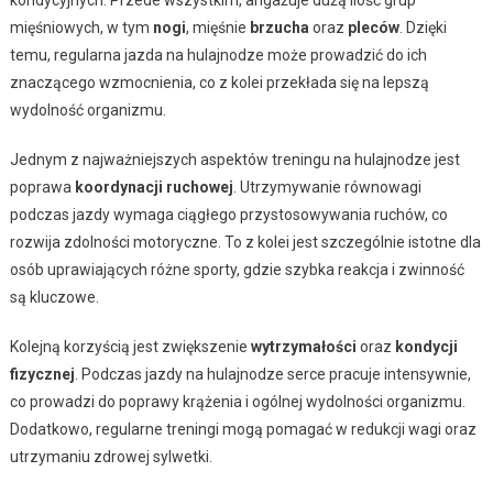
kondycyjnych. Przede wszystkim, angażuje dużą ilość grup
mięśniowych, w tym
nogi
, mięśnie
brzucha
oraz
pleców
. Dzięki
temu, regularna jazda na hulajnodze może prowadzić do ich
znaczącego wzmocnienia, co z kolei przekłada się na lepszą
wydolność organizmu.
Jednym z najważniejszych aspektów treningu na hulajnodze jest
poprawa
koordynacji ruchowej
. Utrzymywanie równowagi
podczas jazdy wymaga ciągłego przystosowywania ruchów, co
rozwija zdolności motoryczne. To z kolei jest szczególnie istotne dla
osób uprawiających różne sporty, gdzie szybka reakcja i zwinność
są kluczowe.
Kolejną korzyścią jest zwiększenie
wytrzymałości
oraz
kondycji
fizycznej
. Podczas jazdy na hulajnodze serce pracuje intensywnie,
co prowadzi do poprawy krążenia i ogólnej wydolności organizmu.
Dodatkowo, regularne treningi mogą pomagać w redukcji wagi oraz
utrzymaniu zdrowej sylwetki.