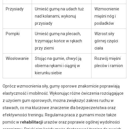
Przysiady
Umieść gumę na udach tuż
Wzmocnienie
nad kolanami, wykonuj
mięśni nóg i
przysiady
pośladków
Pompki
Umieść gumę na plecach,
Wzrost siły
trzymając końce w rękach
górnej części
przy ziemi
ciała
Wiosłowanie
Stojąc na gumie, chwyć ją
Rozwój mięśni
obiema rękami i ciągnij w
pleców i ramion
kierunku siebie
Oprócz wzmocnienia siły, gumy oporowe znakomicie poprawiają
elastyczność i mobilność. Wykonując różne ćwiczenia rozciągające
z użyciem gum oporowych, można zwiększyć zakres ruchu w
stawach, co ma kluczowe znaczenie dla bezpieczeństwa oraz
efektywności treningu. Regularna praca z gumami może także
pomóc w
rehabilitacji
urazów oraz poprawie ogólnej wydolności