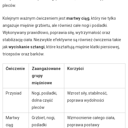
pleców.
Kolejnym ważnym ćwiczeniem jest
martwy ciąg
, który nie tylko
angażuje mięśnie grzbietu, ale również całe nogi i pośladki.
Wykonywany prawidłowo, poprawia siłę, wytrzymałość oraz
stabilizację ciała. Niezwykle efektywne są również ćwiczenia takie
jak
wyciskanie sztangi
, które kształtują mięśnie klatki piersiowej,
tricepsów oraz barków.
Ćwiczenie
Zaangażowane
Korzyści
grupy
mięśniowe
Przysiad
Nogi, pośladki,
Wzrost siły, stabilność,
dolna część
poprawa wydolności
pleców
Martwy
Grzbiet, nogi,
Wzmocnienie całego ciała,
ciąg
pośladki
poprawa postawy