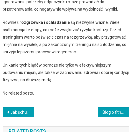
Ignorowanie potrzeby odpoczynku może prowadzić do
przetrenowania, co negatywnie wpływa na wydolność i wyniki.
Również
rozgrzewka i schładzanie
są niezwykle ważne. Wiele
osób pomija te etapy, co może zwiększać ryzyko kontuzji. Przed
treningiem warto poświęcić czas na rozgrzewkę, aby przygotować
mięśnie na wysiłek, a po zakończonym treningu na schłodzenie, co
sprzyja lepszemu procesowi regeneracji.
Unikanie tych błędów pomoże nie tylko w efektywniejszym
budowaniu mięśni, ale także w zachowaniu zdrowia i dobrej kondycji
fizycznej na dłuższą metę.
No related posts.
Nawigacja
Jak schudnąć i zyskać formę w 30 dni
Blog o fitnessie
wpisu
RELATED POSTS